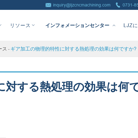


inquiry@ljzcncmachining.com
0731-8
インフォメーションセンター
リソース
LJZ
ース
ギア加工の物理的特性に対する熱処理の効果は何ですか?
に対する熱処理の効果は何