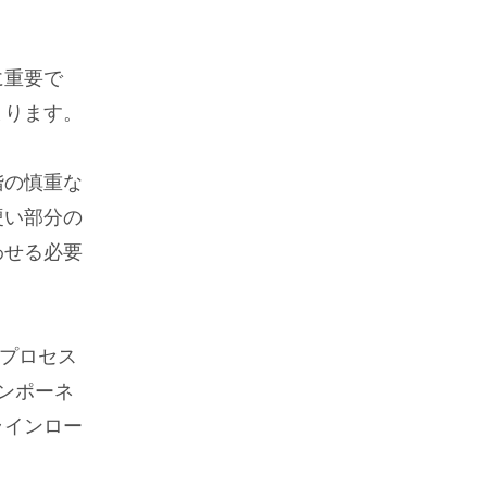
に重要で
まります。
階の慎重な
硬い部分の
わせる必要
プロセス
ンポーネ
ラインロー