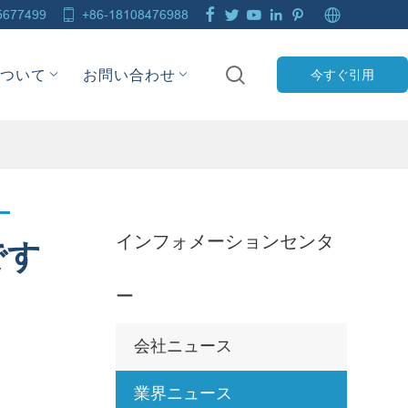







5677499
+86-18108476988

について
お問い合わせ
今すぐ引用
インフォメーションセンタ
です
ー
会社ニュース
業界ニュース