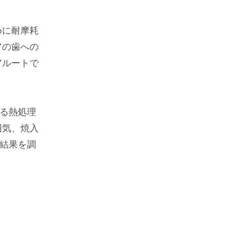
めに耐摩耗
アの歯への
アルートで
る熱処理
囲気、焼入
結果を調