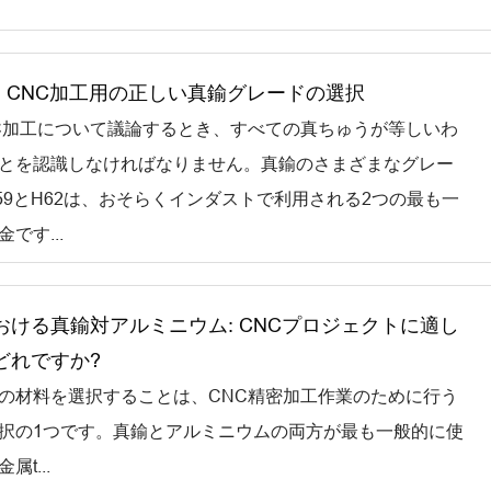
H62: CNC加工用の正しい真鍮グレードの選択
C加工について議論するとき、すべての真ちゅうが等しいわ
とを認識しなければなりません。真鍮のさまざまなグレー
59とH62は、おそらくインダストで利用される2つの最も一
です...
おける真鍮対アルミニウム: CNCプロジェクトに適し
どれですか?
の材料を選択することは、CNC精密加工作業のために行う
択の1つです。真鍮とアルミニウムの両方が最も一般的に使
t...