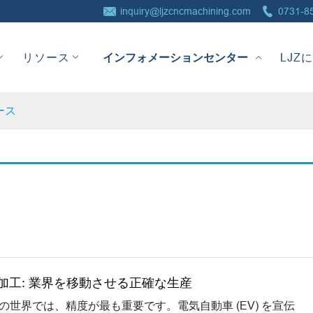


inquiry@ljzcncmachining.com
0731-8
インフォメーションセンター
リソース
LJZ
ース
加工: 業界を移動させる正確な生産
の世界では、精度が最も重要です。電気自動車 (EV) を宣伝