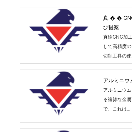
真 � � 
び提案
真鍮CNC加
して高精度の
切削工具の使用
アルミニウ
アルミニウム
る複雑な金属
で、これは...