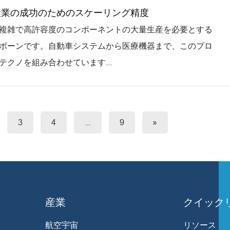
 産業の成功のためのスケーリング精度
複雑で高許容度のコンポーネントの大量生産を必要とする
ボーンです。自動車システムから医療機器まで、このプロ
テクノを組み合わせています...
3
4
...
9
»
産業
クイック
航空宇宙
リソース