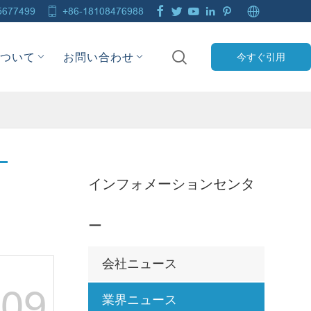







5677499
+86-18108476988

について
お問い合わせ
今すぐ引用
インフォメーションセンタ
ー
会社ニュース
09
業界ニュース