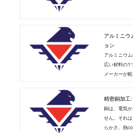
アルミニウ
ョン
アルミニウム
広い材料の1
メーカーが航
精密銅加工:
銅は、電気か
せん。それは
らかさ、熱cond