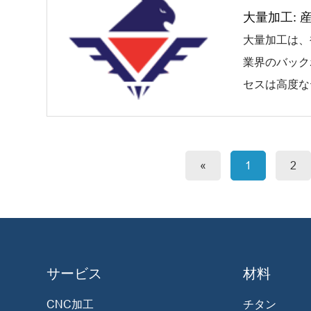
大量加工:
大量加工は、
業界のバック
セスは高度な
«
1
2
サービス
材料
CNC加工
チタン