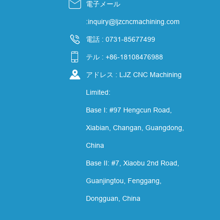

電子メール
て
:inquiry@ljzcncmachining.com

電話 : 0731-85677499

テル : +86-18108476988

アドレス : LJZ CNC Machining
Limited:
Base I: #97 Hengcun Road,
Xiabian, Changan, Guangdong,
China
Base II: #7, Xiaobu 2nd Road,
Guanjingtou, Fenggang,
Dongguan, China