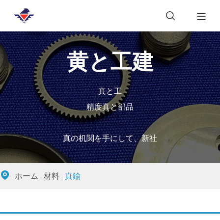

黄と工建
真と工
精度真と部品
真の机関を手にして、新社

ホーム
材料
真鍮