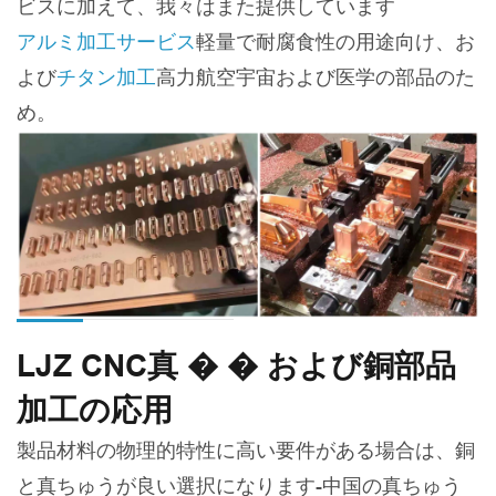
ビスに加えて、我々はまた提供しています
アルミ加工サービス
軽量で耐腐食性の用途向け、お
よび
チタン加工
高力航空宇宙および医学の部品のた
め。
LJZ CNC真 � � および銅部品
加工の応用
製品材料の物理的特性に高い要件がある場合は、銅
と真ちゅうが良い選択になります-中国の真ちゅう