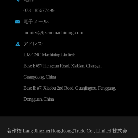
0731-85677499
電子メール:

inquiry@ljzcncmachining.com
アドレス:

LJZ CNC Machining Limited:
Base I: #97 Hengcun Road, Xiabian, Changan,
Guangdong, China
Base II: #7, Xiaobu 2nd Road, Guanjingtou, Fenggang,
Dongguan, China
著作権
Lang Jingzhe(HongKong)Trade Co., Limited
株式会