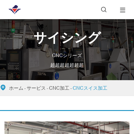

サイシング
CNCシリーズ
超超超超超超超

ホーム
サービス
CNC加工
CNCスイス加工