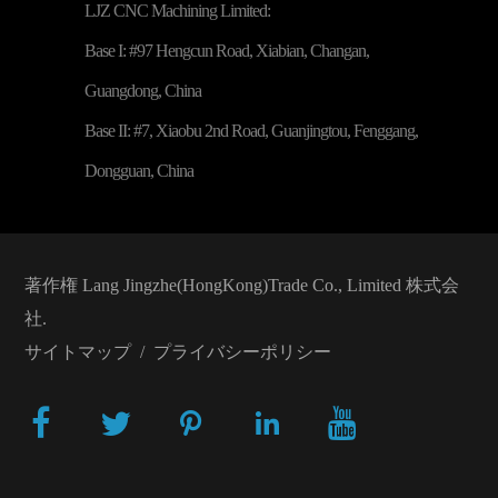
LJZ CNC Machining Limited:
Base I: #97 Hengcun Road, Xiabian, Changan,
Guangdong, China
Base II: #7, Xiaobu 2nd Road, Guanjingtou, Fenggang,
Dongguan, China
著作権
Lang Jingzhe(HongKong)Trade Co., Limited
株式会
社.
サイトマップ
/
プライバシーポリシー