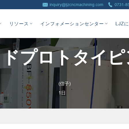


inquiry@ljzcncmachining.com
0731-8
リソース
インフォメーションセンター
LJZ
ドプロトタイピ
(信子)
1日