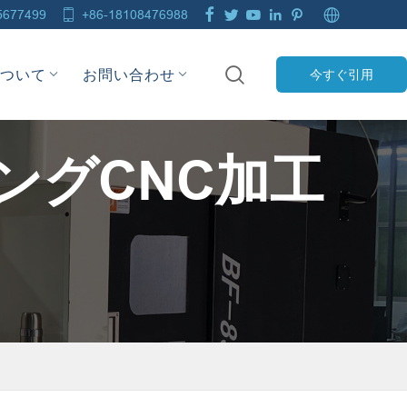







5677499
+86-18108476988

について
お問い合わせ
今すぐ引用
ングCNC加工