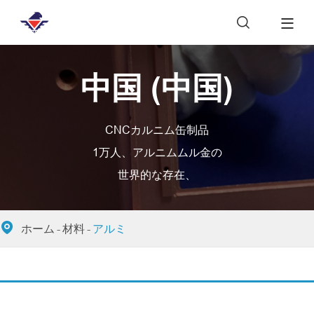

中国 (中国)
CNCカルニム缶制品
1万人、アルニムムル金の
世界的な存在、

ホーム
材料
アルミ