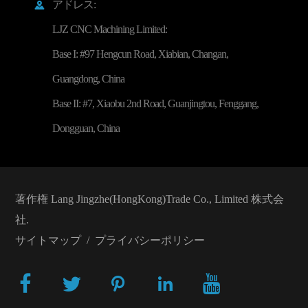
アドレス:

LJZ CNC Machining Limited:
Base I: #97 Hengcun Road, Xiabian, Changan,
Guangdong, China
Base II: #7, Xiaobu 2nd Road, Guanjingtou, Fenggang,
Dongguan, China
著作権
Lang Jingzhe(HongKong)Trade Co., Limited
株式会
社.
サイトマップ
/
プライバシーポリシー