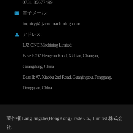
0731-85677499
電子メール:

inquiry@ljzcncmachining.com
アドレス:

LJZ CNC Machining Limited:
Base I: #97 Hengcun Road, Xiabian, Changan,
Guangdong, China
Base II: #7, Xiaobu 2nd Road, Guanjingtou, Fenggang,
Dongguan, China
著作権
Lang Jingzhe(HongKong)Trade Co., Limited
株式会
社.